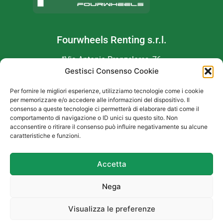
Fourwheels Renting s.r.l.
“Via Antonio Pranzelores, 76
Gestisci Consenso Cookie
38121 Trento TN
Per fornire le migliori esperienze, utilizziamo tecnologie come i cookie
P.I. 0256292022
9″
per memorizzare e/o accedere alle informazioni del dispositivo. Il
consenso a queste tecnologie ci permetterà di elaborare dati come il
Car
e
Free Rental
comportamento di navigazione o ID unici su questo sito. Non
acconsentire o ritirare il consenso può influire negativamente su alcune
caratteristiche e funzioni.
Accetta
Copyright © 2020
Fourwheels Renting
Nega
Sito realizzato da
Effegweb
Visualizza le preferenze